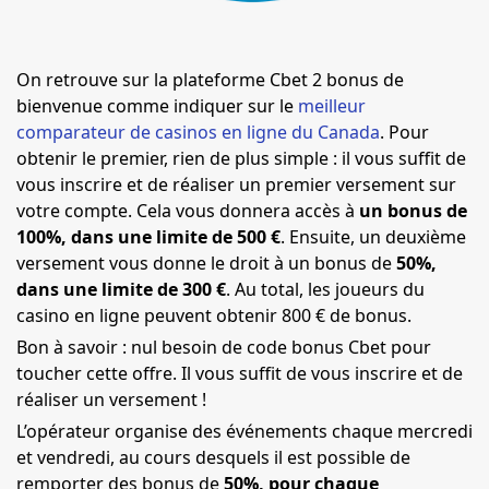
On retrouve sur la plateforme Cbet 2 bonus de
bienvenue comme indiquer sur le
meilleur
comparateur de casinos en ligne du Canada
. Pour
obtenir le premier, rien de plus simple : il vous suffit de
vous inscrire et de réaliser un premier versement sur
votre compte. Cela vous donnera accès à
un bonus de
100%, dans une limite de 500 €
. Ensuite, un deuxième
versement vous donne le droit à un bonus de
50%,
dans une limite de 300 €
. Au total, les joueurs du
casino en ligne peuvent obtenir 800 € de bonus.
Bon à savoir : nul besoin de code bonus Cbet pour
toucher cette offre. Il vous suffit de vous inscrire et de
réaliser un versement !
L’opérateur organise des événements chaque mercredi
et vendredi, au cours desquels il est possible de
remporter des bonus de
50%, pour chaque