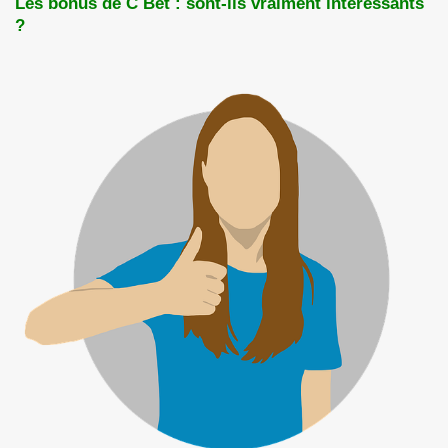
Les bonus de C Bet : sont-ils vraiment intéressants
?