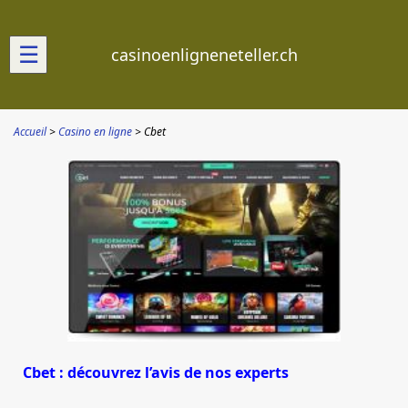
☰
casinoenligneneteller.ch
Accueil
Casino en ligne
Cbet
Cbet : découvrez l’avis de nos experts